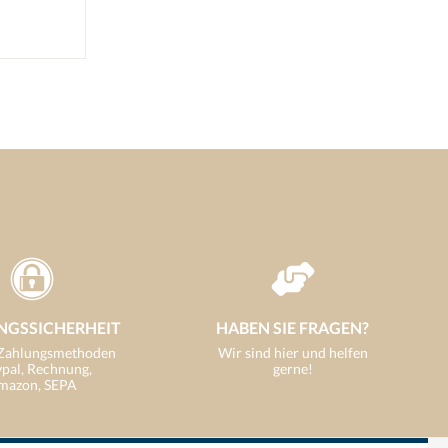
NGSSICHERHEIT
HABEN SIE FRAGEN?
 Zahlungsmethoden
Wir sind hier und helfen
ypal, Rechnung,
gerne!
mazon, SEPA