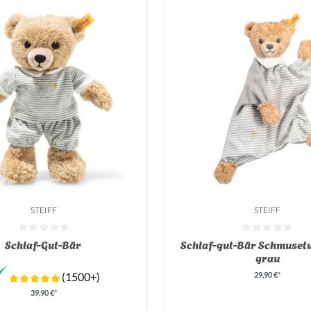
STEIFF
STEIFF
tliche Bewertung von 0 von 5 Sternen
Durchschnittliche Bewertung v
Schlaf-Gut-Bär
Schlaf-gut-Bär Schmuset
grau
29,90 €*
(1500+)
39,90 €*