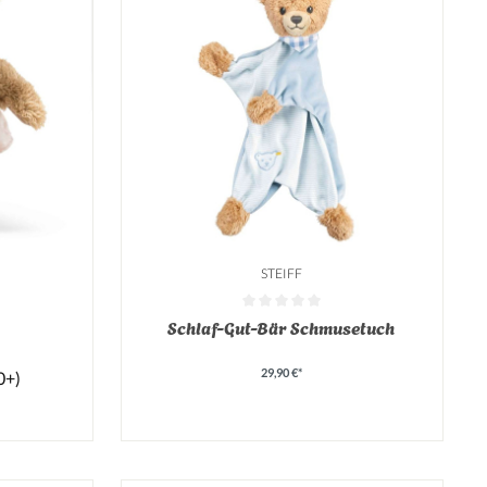
STEIFF
on 0 von 5 Sternen
Durchschnittliche Bewertung von 0 von 5 Sterne
Schlaf-Gut-Bär Schmusetuch
29,90 €*
0+)