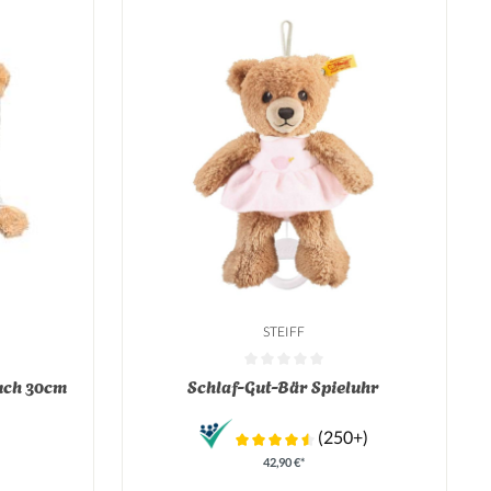
STEIFF
on 0 von 5 Sternen
Durchschnittliche Bewertung von 0 von 5 Sterne
uch 30cm
Schlaf-Gut-Bär Spieluhr
(250+)
42,90 €*