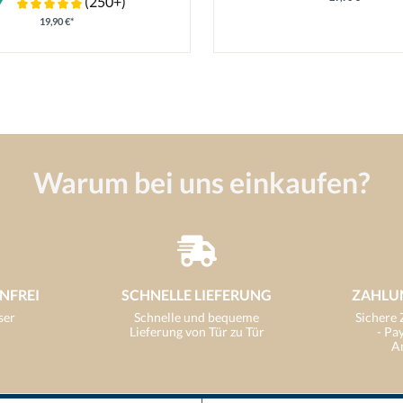
(250+)
19,90 €*
Warum bei uns einkaufen?
NFREI
SCHNELLE LIEFERUNG
ZAHLU
ser
Schnelle und bequeme
Sichere
Lieferung von Tür zu Tür
- Pa
A