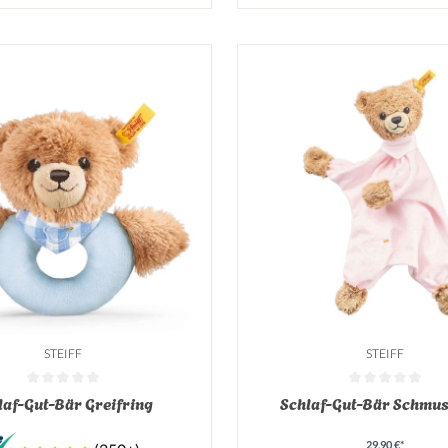
STEIFF
STEIFF
tliche Bewertung von 0 von 5 Sternen
Durchschnittliche Bewertung v
laf-Gut-Bär Greifring
Schlaf-Gut-Bär Schmu
29,90 €*