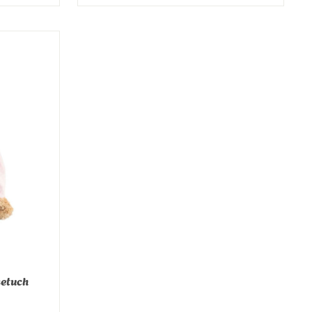
on 0 von 5 Sternen
setuch