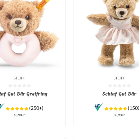
STEIFF
STEIFF
tliche Bewertung von 0 von 5 Sternen
Durchschnittliche Bewertung v
laf-Gut-Bär Greifring
Schlaf-Gut-Bär
(250+)
(150
18,90 €*
38,90 €*