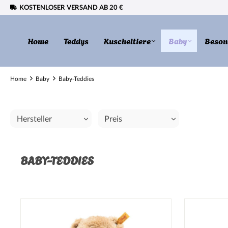
KOSTENLOSER VERSAND AB 20 €
springen
Zur Hauptnavigation springen
Home
Teddys
Kuscheltiere
Baby
Beson
Home
Baby
Baby-Teddies
Hersteller
Preis
BABY-TEDDIES