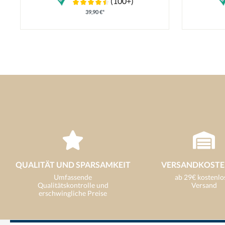
(100+)
39,90 €*
QUALITÄT UND SPARSAMKEIT
VERSANDKOSTE
Umfassende
ab 29€ kostenlo
Qualitätskontrolle und
Versand
erschwingliche Preise