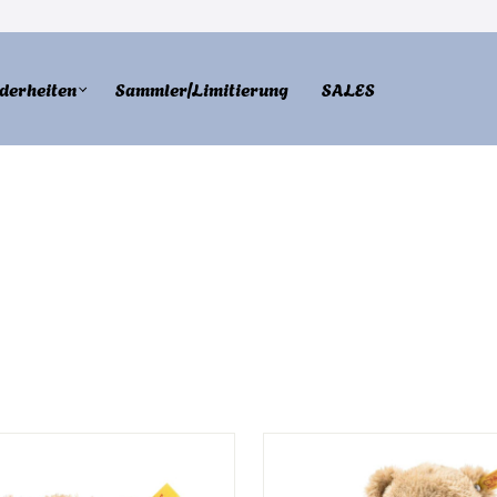
derheiten
Sammler/Limitierung
SALES