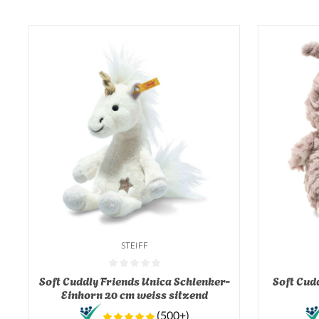
STEIFF
Durchschnittliche Bewertung von 0 von 5 Sternen
Durchschnit
Soft Cuddly Friends Unica Schlenker-
Soft Cudd
Einhorn 20 cm weiss sitzend
(500+)