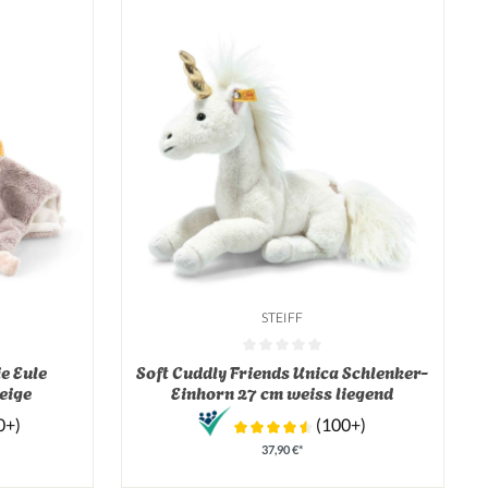
STEIFF
on 0 von 5 Sternen
Durchschnittliche Bewertung von 0 von 5 Sterne
ie Eule
Soft Cuddly Friends Unica Schlenker-
eige
Einhorn 27 cm weiss liegend
0+)
(100+)
37,90 €*