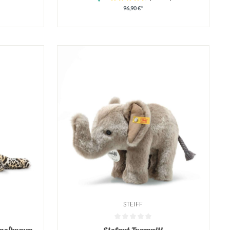
96,90 €*
STEIFF
on 0 von 5 Sternen
Durchschnittliche Bewertung von 0 von 5 Sterne
ge/braun
Elefant Trampili