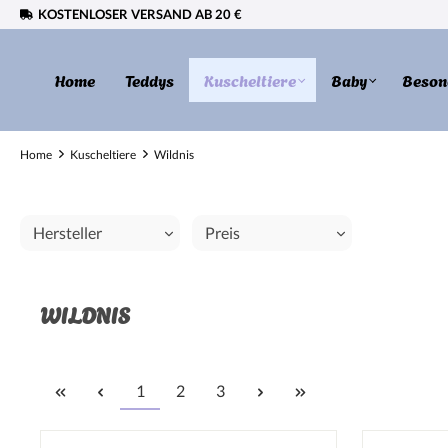
KOSTENLOSER VERSAND AB 20 €
springen
Zur Hauptnavigation springen
Home
Teddys
Kuscheltiere
Baby
Beson
Home
Kuscheltiere
Wildnis
Hersteller
Preis
WILDNIS
1
2
3