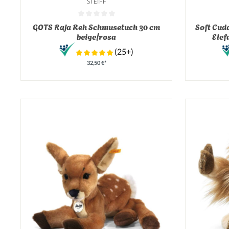
STEIFF
Durchschnittliche Bewertung von 0 von 5 Sternen
Durchschnit
GOTS Raja Reh Schmusetuch 30 cm
Soft Cud
beige/rosa
Elef
(25+)
32,50 €*