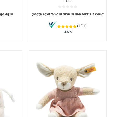
STEIFF
on 0 von 5 Sternen
Durchschnittliche Bewertung von 0 von 5 Sterne
go Affe
Joggi Igel 20 cm braun meliert sitzend
(10+)
42,50 €*