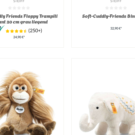
STEIFF
STEIFF
tliche Bewertung von 0 von 5 Sternen
Durchschnittliche Bewertung v
dly Friends Floppy Trampili
Soft-Cuddly-Friends Bin
ant 20 cm grau liegend
32,90 €*
(250+)
24,90 €*