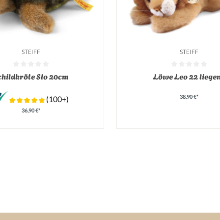
STEIFF
STEIFF
tliche Bewertung von 0 von 5 Sternen
Durchschnittliche Bewertung v
childkröte Slo 20cm
Löwe Leo 22 liege
38,90 €*
(100+)
36,90 €*