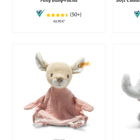
(50+)
42,90 €*