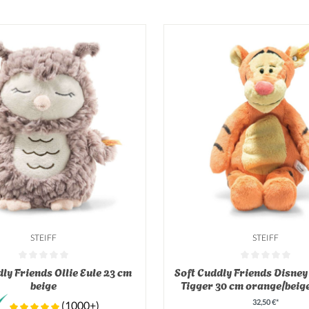
STEIFF
STEIFF
tliche Bewertung von 0 von 5 Sternen
Durchschnittliche Bewertung v
ly Friends Ollie Eule 23 cm
Soft Cuddly Friends Disney
beige
Tigger 30 cm orange/beig
32,50 €*
(1000+)