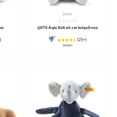
STEIFF
on 0 von 5 Sternen
Durchschnittliche Bewertung von 0 von 5 Sterne
me
GOTS Raja Reh 26 cm beige/rosa
)
(25+)
39,90 €*