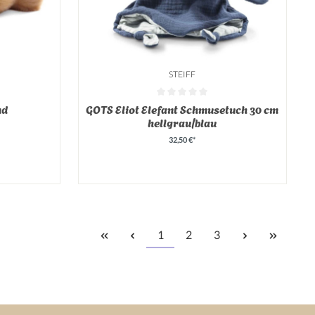
STEIFF
on 0 von 5 Sternen
Durchschnittliche Bewertung von 0 von 5 Sterne
nd
GOTS Eliot Elefant Schmusetuch 30 cm
hellgrau/blau
32,50 €*
1
2
3