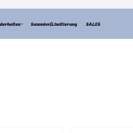
derheiten
Sammler/Limitierung
SALES