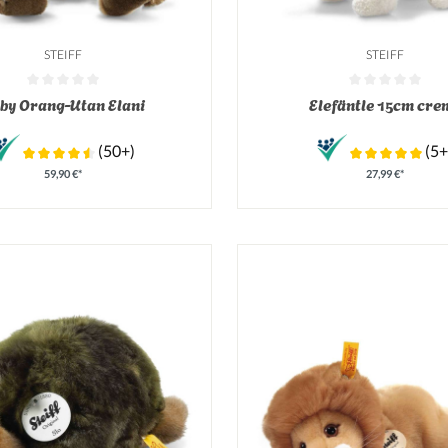
STEIFF
STEIFF
tliche Bewertung von 0 von 5 Sternen
Durchschnittliche Bewertung v
by Orang-Utan Elani
Elefäntle 15cm cre
(50+)
(5+
59,90 €*
27,99 €*