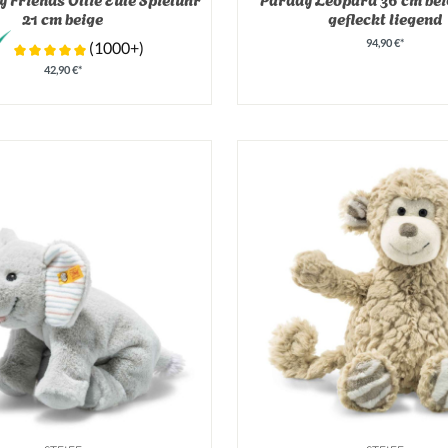
21 cm beige
gefleckt liegend
94,90 €*
(1000+)
42,90 €*