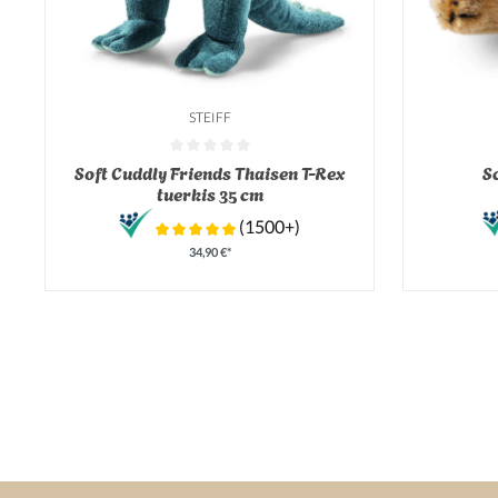
STEIFF
Durchschnittliche Bewertung von 0 von 5 Sternen
Durchschnit
Soft Cuddly Friends Thaisen T-Rex
S
tuerkis 35 cm
(1500+)
34,90 €*