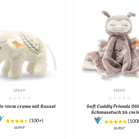
STEIFF
STEIFF
tliche Bewertung von 0 von 5 Sternen
Durchschnittliche Bewertung v
le 10cm creme mit Rassel
Soft Cuddly Friends Oll
Schmusetuch 26 cm b
(100+)
(100
16,99 €*
26,90 €*