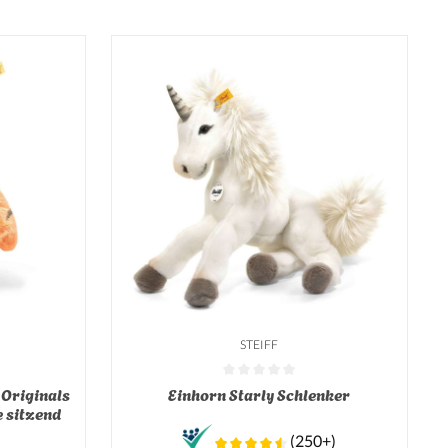
STEIFF
on 0 von 5 Sternen
Durchschnittliche Bewertung von 0 von 5 Sterne
 Originals
Einhorn Starly Schlenker
e sitzend
(250+)