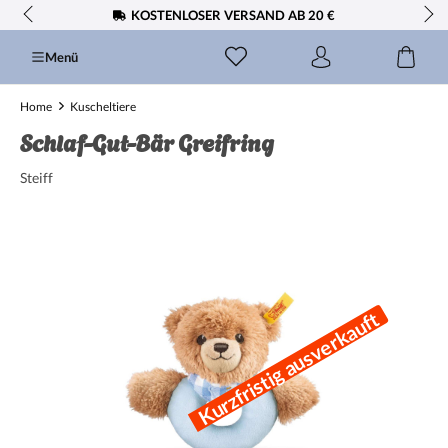
KOSTENLOSER VERSAND AB 20 €
alt springen
Menü
Home
Kuscheltiere
Schlaf-Gut-Bär Greifring
Steiff
Bildergalerie überspringen
Kurzfristig ausverkauft