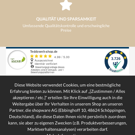
QUALITÄT UND SPARSAMKEIT
Umfassende Qualitätskontrolle und erschwingliche
Preise
VERSANDKOSTENFREI
ab 29€ kostenloser Versand
Diese Website verwendet Cookies, um eine bestmögliche
Erfahrung bieten zu können. Mit Klick auf „[Zustimmen / Alles
akzeptieren / etc.]“ erteilen Sie Ihre Einwilligung auch in die
Weitergabe über Ihr Verhalten in unserem Shop an unseren
SERVICE-HOTLINE
Partner, die shopware AG (Ebbinghoff 10, 48624 Schöppingen,
SCHNELLE LIEFERUNG
Deutschland), die diese Daten Ihnen nicht persönlich zuordnen
Schnelle und bequeme Lieferung von Tür zu Tür
kann, sie aber zu eigenen Zwecken (z.B. Produktverbesserungen,
SERVICE
Marktverhaltensanalysen) verarbeiten darf.
INFORMATIONEN