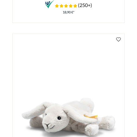
(250+)
18,90 €*