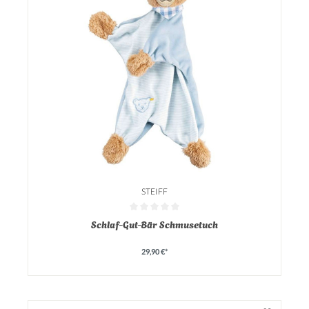
STEIFF
Durchschnittliche Bewertung von 0 von 5 Sternen
Schlaf-Gut-Bär Schmusetuch
29,90 €*