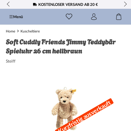
KOSTENLOSER VERSAND AB 20 €
alt springen
Menü
Home
Kuscheltiere
Soft Cuddly Friends Jimmy Teddybär
Spieluhr 26 cm hellbraun
Steiff
Bildergalerie überspringen
Kurzfristig ausverkauft