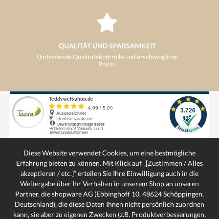
QUALITÄT UND SPARSAMKEIT
Umfassende Qualitätskontrolle und erschwingliche
Preise
VERSANDKOSTENFREI
ab 29€ kostenloser Versand
Diese Website verwendet Cookies, um eine bestmögliche
Erfahrung bieten zu können. Mit Klick auf „[Zustimmen / Alles
akzeptieren / etc.]“ erteilen Sie Ihre Einwilligung auch in die
Weitergabe über Ihr Verhalten in unserem Shop an unseren
SERVICE-HOTLINE
Partner, die shopware AG (Ebbinghoff 10, 48624 Schöppingen,
SCHNELLE LIEFERUNG
Deutschland), die diese Daten Ihnen nicht persönlich zuordnen
Schnelle und bequeme Lieferung von Tür zu Tür
kann, sie aber zu eigenen Zwecken (z.B. Produktverbesserungen,
SERVICE