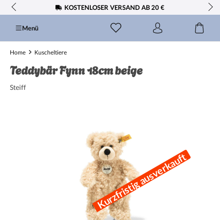
KOSTENLOSER VERSAND AB 20 €
alt springen
Menü
Home
Kuscheltiere
Teddybär Fynn 18cm beige
Steiff
Bildergalerie überspringen
Kurzfristig ausverkauft