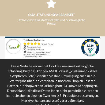
QUALITÄT UND SPARSAMKEIT
Umfassende Qualitätskontrolle und erschwingliche
Preise
VERSANDKOSTENFREI
ab 29€ kostenloser Versand
Diese Website verwendet Cookies, um eine bestmögliche
Erfahrung bieten zu können. Mit Klick auf „[Zustimmen / Alles
akzeptieren / etc.]“ erteilen Sie Ihre Einwilligung auch in die
Weitergabe über Ihr Verhalten in unserem Shop an unseren
SERVICE-HOTLINE
Partner, die shopware AG (Ebbinghoff 10, 48624 Schöppingen,
SCHNELLE LIEFERUNG
Deutschland), die diese Daten Ihnen nicht persönlich zuordnen
Schnelle und bequeme Lieferung von Tür zu Tür
kann, sie aber zu eigenen Zwecken (z.B. Produktverbesserungen,
SERVICE
Marktverhaltensanalysen) verarbeiten darf.
INFORMATIONEN