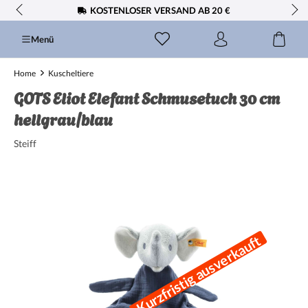
KOSTENLOSER VERSAND AB 20 €
alt springen
Menü
Home
Kuscheltiere
GOTS Eliot Elefant Schmusetuch 30 cm
hellgrau/blau
Steiff
Bildergalerie überspringen
Kurzfristig ausverkauft