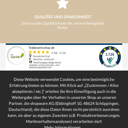
QUALITÄT UND SPARSAMKEIT
Umfassende Qualitätskontrolle und erschwingliche
Preise
VERSANDKOSTENFREI
ab 29€ kostenloser Versand
Diese Website verwendet Cookies, um eine bestmögliche
Erfahrung bieten zu können. Mit Klick auf „[Zustimmen / Alles
akzeptieren / etc.]“ erteilen Sie Ihre Einwilligung auch in die
Weitergabe über Ihr Verhalten in unserem Shop an unseren
SERVICE-HOTLINE
Partner, die shopware AG (Ebbinghoff 10, 48624 Schöppingen,
SCHNELLE LIEFERUNG
Deutschland), die diese Daten Ihnen nicht persönlich zuordnen
Schnelle und bequeme Lieferung von Tür zu Tür
kann, sie aber zu eigenen Zwecken (z.B. Produktverbesserungen,
SERVICE
Marktverhaltensanalysen) verarbeiten darf.
INFORMATIONEN
Mehr Informationen ...